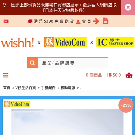
因網上部份貨品未能盡在實體店展示，歡迎客人網購店取
【日本任天堂遊戲軟件】
5366 1340
港 幣 $390 免 費 送 貨
會 員
0 個商品 - HK$0.0
首頁
V仔生活百貨
手機配件
移動電源
PHILIPS DLP2239B/93-WH
-29%