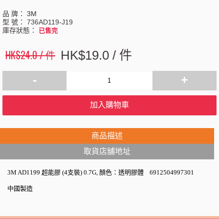
品 牌：
3M
型 號：
736AD119-J19
庫存狀態：
已售完
HK$24.0 / 件
HK$19.0 / 件
-
+
加入購物車
商品描述
取貨店舖地址
3M
AD1199 超能膠 (4支裝) 0.7G, 顏色：透明膠體 6912504997301
中國製造