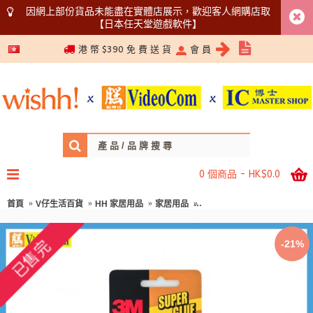
因網上部份貨品未能盡在實體店展示，歡迎客人網購店取
【日本任天堂遊戲軟件】
5366 1340
港 幣 $390 免 費 送 貨
會 員
0 個商品 - HK$0.0
首頁
V仔生活百貨
HH 家居用品
家居用品
3M AD1199 超能膠 (4支裝) 0
-21%