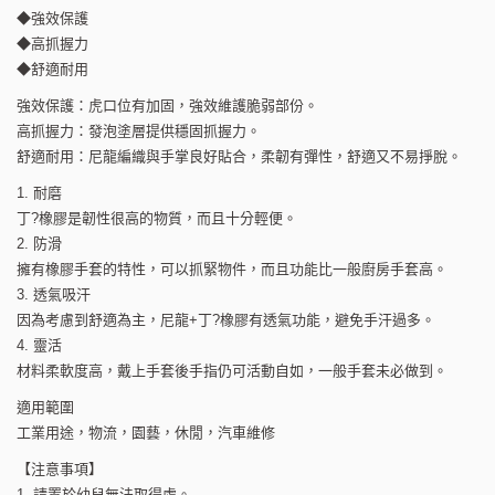
◆強效保護
◆高抓握力
◆舒適耐用
強效保護：虎口位有加固，強效維護脆弱部份。
高抓握力：發泡塗層提供穩固抓握力。
舒適耐用：尼龍編織與手掌良好貼合，柔韌有彈性，舒適又不易掙脫。
1. 耐磨
丁?橡膠是韌性很高的物質，而且十分輕便。
2. 防滑
擁有橡膠手套的特性，可以抓緊物件，而且功能比一般廚房手套高。
3. 透氣吸汗
因為考慮到舒適為主，尼龍+丁?橡膠有透氣功能，避免手汗過多。
4. 靈活
材料柔軟度高，戴上手套後手指仍可活動自如，一般手套未必做到。
適用範圍
工業用途，物流，園藝，休閒，汽車維修
【注意事項】
1. 請置於幼兒無法取得處。