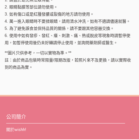
2. 眼睛黏膜等部位請勿使用。
3. 如有傷口或是紅腫發膿或裂傷的地方請勿使用。
4. 萬一進入眼睛時不要揉眼睛，請用清水沖洗，如有不適請儘速就醫。
5. 為了避免誤食並保持品質的關係，請不要跟其他容器交換。
6. 使用中如有發疹、發紅、癢、刺激、痛、熱或脫皮等現象時請暫停使
用，如暫停使用後仍未好轉請停止使用，並詢問藥劑師或醫生。
**圖片只供參考，一切以實物為準。**
註：由於商品包裝時常限量/限期改版，若照片來不及更換，請以實際收
到的商品為實。
公司簡介
關於wishh!