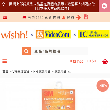
因網上部份貨品未能盡在實體店展示，歡迎客人網購店取
【日本任天堂遊戲軟件】
5366 1340
港 幣 $390 免 費 送 貨
會 員
0 個商品 - HK$0.0
首頁
V仔生活百貨
HH 家居用品
家居用品
3M 舒適防滑耐磨手套 - 中碼橙色
-45%