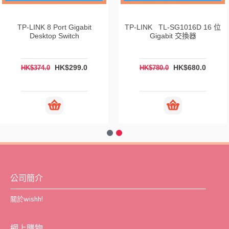
TP-LINK 8 Port Gigabit
TP-LINK TL-SG1016D 16 位
Desktop Switch
Gigabit 交換器
HK$299.0
HK$680.0
HK$374.0
HK$780.0
公司簡介
關於wishh!
網上購物