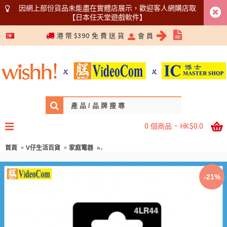
因網上部份貨品未能盡在實體店展示，歡迎客人網購店取
【日本任天堂遊戲軟件】
5366 1340
港 幣 $390 免 費 送 貨
會 員
0 個商品 - HK$0.0
首頁
V仔生活百貨
家庭電器
CAMELION Alkaline Battery 4LR44鹼性電池
-21%