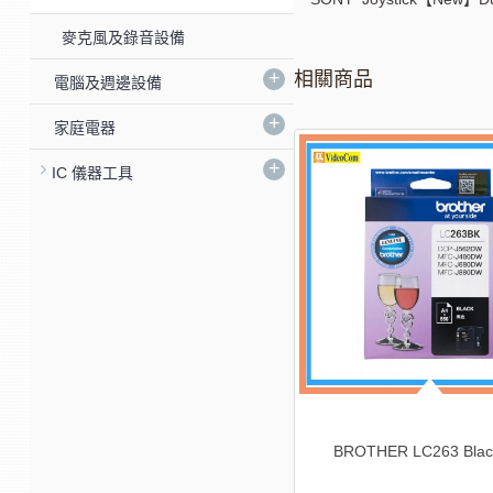
麥克風及錄音設備
+
相關商品
電腦及週邊設備
+
家庭電器
+
%
-24%
IC 儀器工具
CANON PG-740XL 黑色墨盒連噴墨
CANON PG-745
頭 (高用量)
頭 (高用