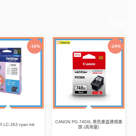
-35%
-20%
N CL-746XL 彩色墨盒連噴墨
HP DeskJet 2823e 多合一打印機
頭 (高用量)
810588Q3A-S15