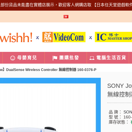
上部份貨品未能盡在實體店展示，歡迎客人網購店取
【日本任天堂遊戲軟
母嬰育兒
團購批發
電腦生活百貨
ew】DualSense Wireless Controller 無線控制器 160-0376-P
SONY Joy
無線控制器 
品 牌：
SO
型 號：
160
庫存狀態：