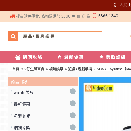
因網
5366 1340
提貨點免運費, 購物滿港幣 $390 免 費 送 貨
網購攻略
最新優惠
美妝護膚
首頁
V仔生活百貨
視聽娛樂
遊戲 / 遊戲手柄
SONY Joystick 【N
商品目錄
+
wishh 美妝
+
最新優惠
+
母嬰育兒
+
網購攻略