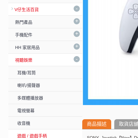
-
V仔生活百貨
+
熱門產品
+
手機配件
+
HH 家居用品
-
視聽娛樂
耳機/耳筒
喇叭/揚聲器
多媒體播放器
電視螢幕
收音機
商品描述
取貨店
遊戲 / 遊戲手柄
SONY Joystick【New】Dua