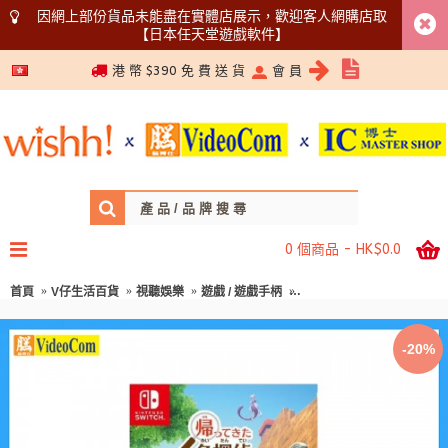
因網上部份貨品未能盡在實體店展示，歡迎客人網購店取
【日本任天堂遊戲軟件】
5366 1340
港 幣 $390 免 費 送 貨
會 員
0 個商品 - HK$0.0
首頁
V仔生活百貨
視聽娛樂
遊戲 / 遊戲手柄
NINTENDO (Japan 2nd H
-20%