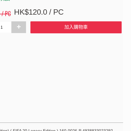
HK$120.0 / PC
 / PC
+
加入購物車
n) ( FIFA 20 Legacy Edition ) 160-0026-P 4938833023292