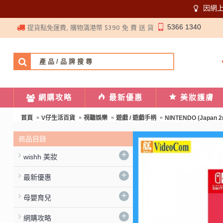
因網
5366 1340
提貨點免運費, 購物滿港幣 $390 免 費 送 貨
網購攻略
最新優惠
美妝護膚
首頁
V仔生活百貨
視聽娛樂
遊戲 / 遊戲手柄
NINTENDO (Japan 2n
商品目錄
+
wishh 美妝
+
最新優惠
+
母嬰育兒
+
網購攻略