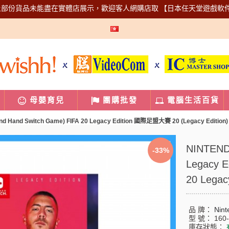
上部份貨品未能盡在實體店展示，歡迎客人網購店取
【日本任天堂遊戲軟
母嬰育兒
團購批發
電腦生活百貨
d Hand Switch Game) FIFA 20 Legacy Edition 國際足盟大賽 20 (Legacy Edition) ( 
NINTENDO
-33%
Legacy E
20 Legac
品 牌：
Nint
型 號：
160
庫存狀態：