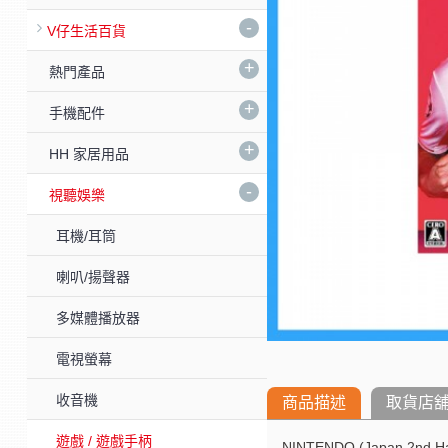
-
V仔生活百貨
+
熱門產品
+
手機配件
+
HH 家居用品
-
視聽娛樂
耳機/耳筒
喇叭/揚聲器
多媒體播放器
電視螢幕
收音機
商品描述
取貨店
遊戲 / 遊戲手柄
NINTENDO (Japan 2nd Han