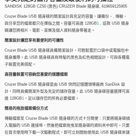
SANDISK 128GB CZ50 (黑色) CRUZER Blade 隨身碟, 619659125905
Cruzer Blade USB
隨身碟的簡潔設計與充足的容量，讓備份、
,
傳輸、
與分享您的檔案都只在彈指之間。容量可高達
128GB
1
,
這款
USB
隨身
碟讓您將相片、電影、音樂及個人資料隨身帶著走。
簡潔設計讓您享有最便利的可攜性
Cruzer Blade USB
隨身碟具備簡潔設計，可輕鬆置於口袋中或電腦包中
隨身攜帶。此
USB
隨身碟具有時髦的黑色及紅色相間設計，可與各種電
子裝置完美搭配。
高容量裝置可容納您喜愛的媒體檔案
Cruzer Blade USB
隨身碟是由
USB
快閃記憶體領導廠商
SanDisk
設
計，同時具備簡潔外型及充足的儲存容量。此
USB
隨身碟容量選擇可高
達
128GB
1
，足以儲存您的所有必要檔案。
簡易的拖放檔案備份方式
傳輸檔案至
Cruzer Blade USB
隨身碟的方式十分簡便：只要將隨身碟插
入電腦的
USB
連接埠，然後把檔案拖曳至隨身碟的資料夾中即可。只要
在首次使用時下載一次驅動程式，即可立刻開始使用此
USB
隨身碟來儲