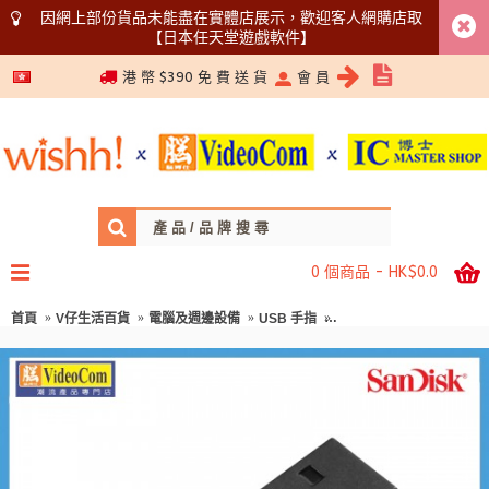
因網上部份貨品未能盡在實體店展示，歡迎客人網購店取
【日本任天堂遊戲軟件】
5366 1340
港 幣 $390 免 費 送 貨
會 員
0 個商品 - HK$0.0
首頁
V仔生活百貨
電腦及週邊設備
USB 手指
SANDISK 128GB CZ50 (