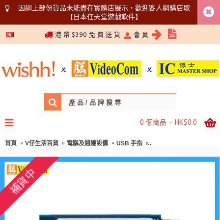
因網上部份貨品未能盡在實體店展示，歡迎客人網購店取
【日本任天堂遊戲軟件】
5366 1340
港 幣 $390 免 費 送 貨
會 員
0 個商品 - HK$0.0
首頁
V仔生活百貨
電腦及週邊設備
USB 手指
Kingston 2TB NV3 SNV3