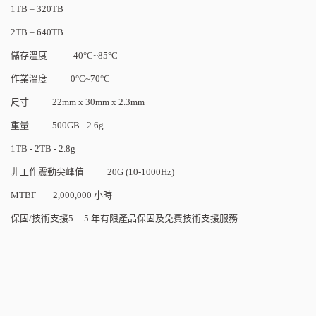
1TB – 320TB
2TB – 640TB
儲存溫度
-40
°
C~85
°
C
作業溫度
0
°
C~70
°
C
尺寸
22mm x 30mm x 2.3mm
重量
500GB - 2.6g
1TB - 2TB - 2.8g
非工作震動尖峰值
20G (10-1000Hz)
MTBF 2,000,000
小時
保固
/
技術支援
5 5
年有限產品保固及免費技術支援服務