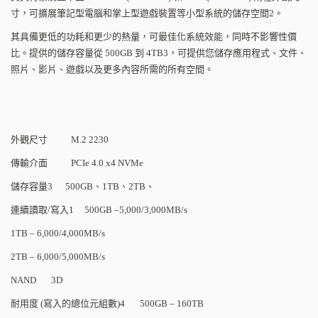
寸，可擴展筆記型電腦和掌上型遊戲裝置等小型系統的儲存空間
2
。
其具備更低的功耗和更少的熱量，可最佳化系統效能，同時不影響性價
比。提供的儲存容量從
500GB
到
4TB3
，可提供您儲存應用程式、文件、
照片、影片、遊戲以及更多內容所需的所有空間。
外觀尺寸
M.2 2230
傳輸介面
PCIe 4.0 x4 NVMe
儲存容量
3 500GB
、
1TB
、
2TB
、
連續讀取
/
寫入
1 500GB
–
5,000/3,000MB/s
1TB – 6,000/4,000MB/s
2TB – 6,000/5,000MB/s
NAND 3D
耐用度
(
寫入的總位元組數
)4 500GB
–
160TB