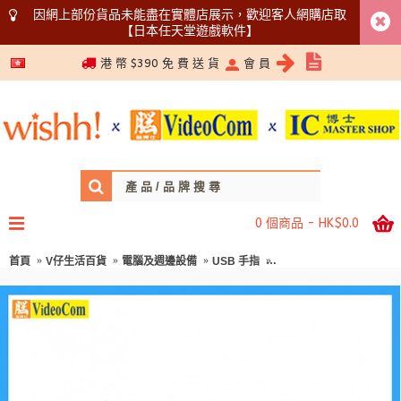
因網上部份貨品未能盡在實體店展示，歡迎客人網購店取
【日本任天堂遊戲軟件】
5366 1340
港 幣 $390 免 費 送 貨
會 員
0 個商品 - HK$0.0
首頁
V仔生活百貨
電腦及週邊設備
USB 手指
SANDISK 128GB CZ48 UL