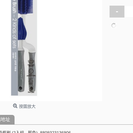
-
按圖放大
舖地址
瓶刷 (2入組 - 藍色), 8809323136906