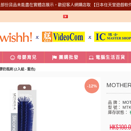
上部份貨品未能盡在實體店展示，歡迎客人網購店取
【日本任天堂遊戲軟
母嬰育兒
團購批發
電腦生活百貨
矽膠奶瓶刷 (2入組 - 藍色)
MOTHER
-12%
品 牌：
MOT
型 號：
MTK
庫存狀態：
HK$100.