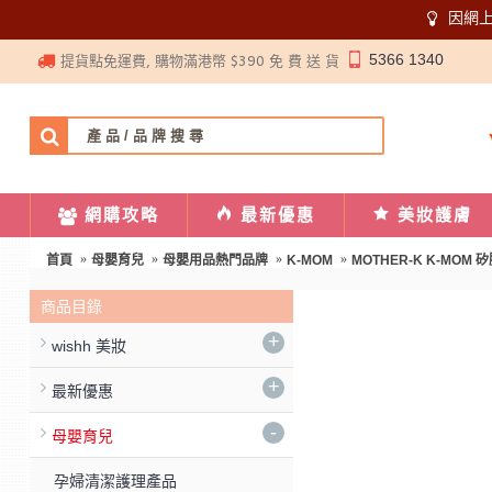
因網
5366 1340
提貨點免運費, 購物滿港幣 $390 免 費 送 貨
網購攻略
最新優惠
美妝護膚
首頁
母嬰育兒
母嬰用品熱門品牌
K-MOM
MOTHER-K K-MOM 
商品目錄
+
wishh 美妝
+
最新優惠
-
母嬰育兒
孕婦清潔護理產品