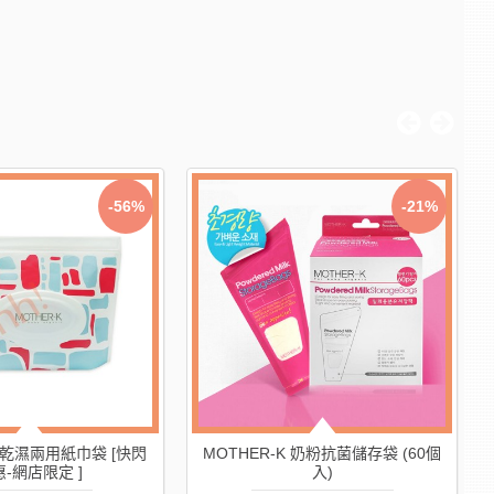
-56%
-21%
K 乾濕兩用紙巾袋 [快閃
MOTHER-K 奶粉抗菌儲存袋 (60個
-網店限定 ]
入)