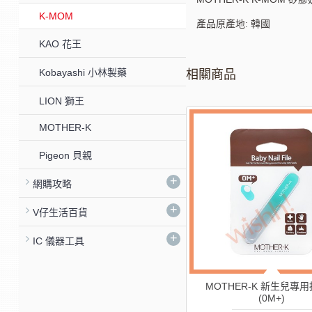
K-MOM
產品原產地: 韓國
KAO 花王
Kobayashi 小林製藥
相關商品
LION 獅王
MOTHER-K
-52%
Pigeon 貝親
+
網購攻略
+
V仔生活百貨
+
IC 儀器工具
MOTHER-K 嬰幼兒專用指甲剪
MOTHER-K 新生兒專
(9M+)
(0M+)