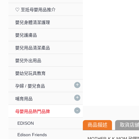
♡ 至抵母嬰用品推介
嬰兒身體清潔護理
嬰兒護膚品
嬰兒用品清潔產品
嬰兒外出用品
嬰幼兒玩具教育
+
孕婦 / 嬰兒食品
+
哺育用品
-
母嬰用品熱門品牌
EDISON
商品描述
取貨店
Edison Friends
MOTHER-K K-MOM 矽膠奶