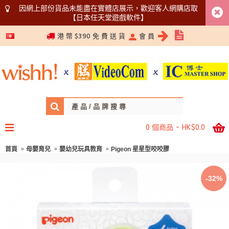
因網上部份貨品未能盡在實體店展示，歡迎客人網購店取
【日本任天堂遊戲軟件】
5366 1340
港 幣 $390 免 費 送 貨
會 員
0 個商品 - HK$0.0
首頁
母嬰育兒
嬰幼兒玩具教育
Pigeon 星星型咬咬膠
-32%