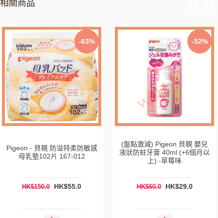
相關商品
-52%
-52%
 貝親 嬰兒
(盤點激減) Pigeon 貝親 嬰兒
(+6個月以
液狀防蛀牙膏 40ml (+6個月以
Pigeon 星
味
上) - 葡萄味
9.0
HK$29.0
HK
HK$60.0
HK$95.0