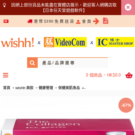
因網上部份貨品未能盡在實體店展示，歡迎客人網購店取
【日本任天堂遊戲軟件】
5366 1340
港 幣 $390 免 費 送 貨
會 員
0 個商品 - HK$0.0
首頁
wishh 美妝
健康管理
保健美肌食品
[只限店取]資生堂 - SHISEIDO 
-67%