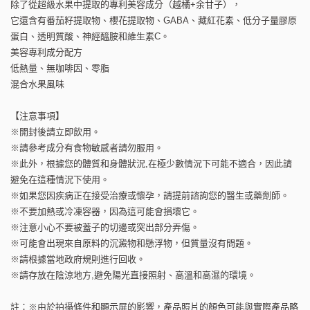
除了從超級水果中提取的專利美容成分（越橘+余甘子），
它還含有番茄籽提取物、櫻花提取物、GABA、藏紅花素、低分子量膠原
蛋白、透明質酸、神經醯胺和維生素C。
美容專利成分配方
低熱量、無咖啡因、零脂
混合水果風味
【注意事項】
※開封後請立即飲用。
※請參考成分有食物敏感者請勿服用。
※此外，根據您的體質和身體狀況,在極少數情況下可能不適合，因此請
避免在這種情況下使用。
※如果您因疾病正在接受治療或懷孕，請提前諮詢您的醫生或藥劑師。
※不要加熱或冷凍容器，因為這可能會損壞它。
※注意小心不要被蓋子的切邊或突出部分弄傷。
※可能會出現來自原料的沉澱物和懸浮物，但質量沒有問題。
※請根據當地政府規則進行回收。
※請存放在陰涼地方,避免陽光直接照射、高溫和高濕的環境。
註：※由於拍攝條件和顯示屏的影響，產品照片的顏色可能與實際產品略