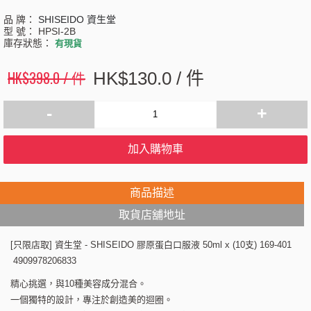
品 牌：
SHISEIDO 資生堂
型 號：
HPSI-2B
庫存狀態：
有現貨
HK$398.0 / 件
HK$130.0 / 件
-
+
加入購物車
商品描述
取貨店舖地址
[只限店取] 資生堂 - SHISEIDO 膠原蛋白口服液 50ml x (10支) 169-401
4909978206833
精心挑選，與10種美容成分混合。
一個獨特的設計，專注於創造美的迴圈。