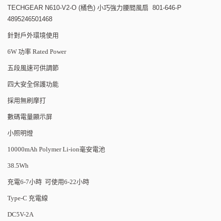
TECHGEAR N610-V2-O (橘色) 小巧強力腰間風扇 801-646-P
4895246501468
針對戶外環境使用
6W
功率
Rated Power
五段風速可供調節
四大安全保護功能
採用無刷摩打
數碼電量顯示屏
小照明燈
10000mAh Polymer Li-ion
毫安電池
38.5Wh
充電
6-7
小時
可使用
6-22
小時
Type-C
充電線
DC5V-2A