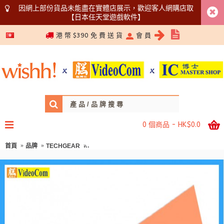
因網上部份貨品未能盡在實體店展示，歡迎客人網購店取
【日本任天堂遊戲軟件】
5366 1340
港 幣 $390 免 費 送 貨
會 員
0 個商品 - HK$0.0
首頁
品牌
TECHGEAR
TECHGEAR N610-V2-O (橘色) 小巧強力腰間風扇 8