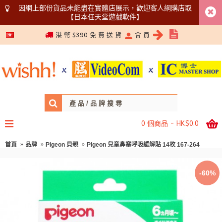
因網上部份貨品未能盡在實體店展示，歡迎客人網購店取
【日本任天堂遊戲軟件】
5366 1340
港 幣 $390 免 費 送 貨
會 員
0 個商品 - HK$0.0
首頁
品牌
Pigeon 貝親
Pigeon 兒童鼻塞呼吸緩解貼 14枚 167-264
-60%