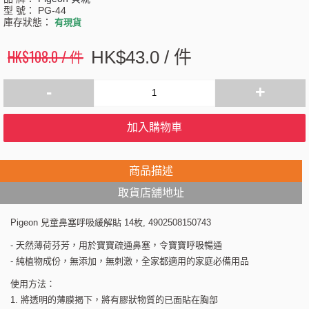
型 號：
PG-44
庫存狀態：
有現貨
HK$108.0 / 件
HK$43.0 / 件
-
+
加入購物車
商品描述
取貨店舖地址
Pigeon 兒童鼻塞呼吸緩解貼 14枚, 4902508150743
- 天然薄荷芬芳，用於寶寶疏通鼻塞，令寶寶呼吸暢通
- 純植物成份，無添加，無刺激，全家都適用的家庭必備用品
使用方法：
1. 將透明的薄膜揭下，將有膠狀物質的已面貼在胸部