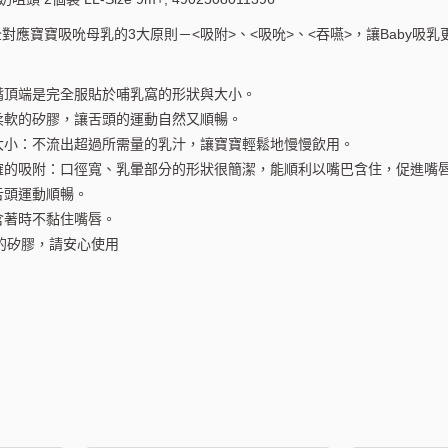
對應寶寶吸吮母乳的3大原則－<吸附>、<吸吮>、<吞嚥>，讓Baby吸
奶嘴頂端是完全服貼於哺乳窩的形狀與大小。
質柔軟的矽膠，讓舌頭的運動自然又順暢。
徑大小：不流出超過所需量的乳汁，讓寶寶輕鬆地慢慢飲用。
正確的吸附：口徑寬、乳暈部分的形狀很簡潔，能順利以嘴巴含住，促進嘴
舌頭運動順暢。
：含著時不黏住嘴唇。
的矽膠，請安心使用