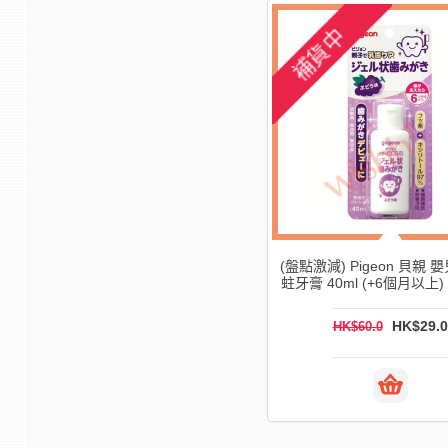
-52%
(盤點激減) Pigeon 貝親 嬰兒液狀防
Pigeon 胡蘿蔔
蛀牙膏 40ml (+6個月以上) - 葡萄味
HK$29.0
HK$
HK$60.0
HK$95.0