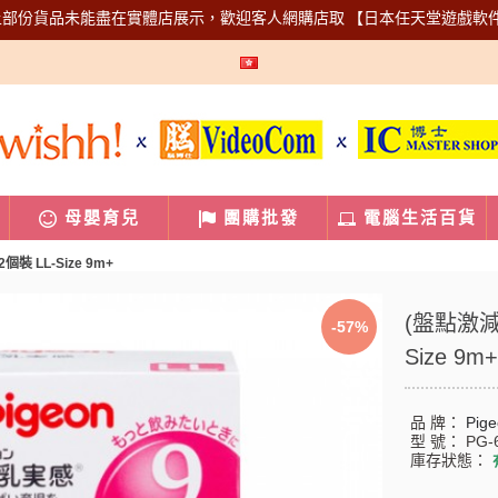
上部份貨品未能盡在實體店展示，歡迎客人網購店取
【日本任天堂遊戲軟
母嬰育兒
團購批發
電腦生活百貨
裝 LL-Size 9m+
(盤點激減
-57%
Size 9m+
品 牌：
Pig
型 號：
PG-
庫存狀態：