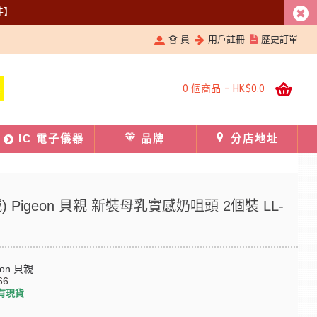
件】
會 員
用戶註冊
歷史訂單
0 個商品 - HK$0.0
IC 電子儀器
品牌
分店地址
) Pigeon 貝親 新裝母乳實感奶咀頭 2個裝 LL-
eon 貝親
66
有現貨