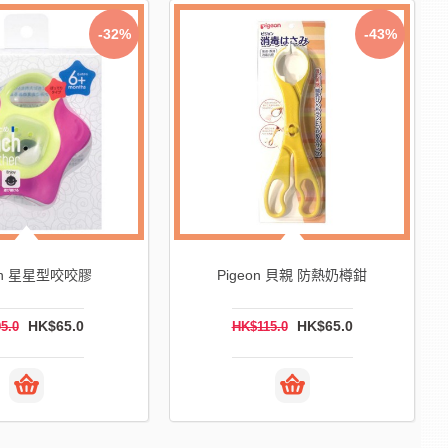
-43%
-61%
(盤點激減) Pigeon 天使肥皂香味淋
igeon 貝親 防熱奶樽鉗
浴濕紙巾 22枚入
HK$65.0
HK$14.0
HK$115.0
HK$36.0