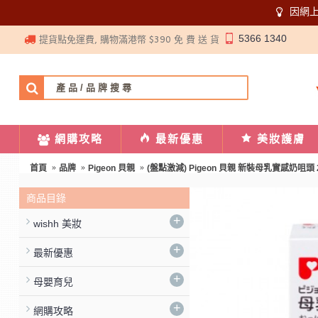
因網
5366 1340
提貨點免運費, 購物滿港幣 $390 免 費 送 貨
網購攻略
最新優惠
美妝護膚
首頁
品牌
Pigeon 貝親
(盤點激減) Pigeon 貝親 新裝母乳實感奶咀頭 2個
商品目錄
+
wishh 美妝
+
最新優惠
+
母嬰育兒
+
網購攻略