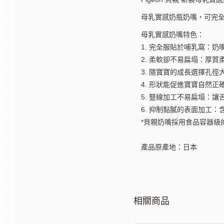
母乳實感奶瓶奶嘴，可完全
母乳實感奶嘴特色：
1. 完全服貼於哺乳窩：
2. 柔軟卻不易扁塌：厚
3. 隨寶寶的成長選擇孔
4. 形狀能促進寶寶自然
5. 豎線加工不易扁塌：讓
6. 抑制黏膩的表面加工
*貝親奶嘴採用食品容器級
產品原產地：日本
相關商品