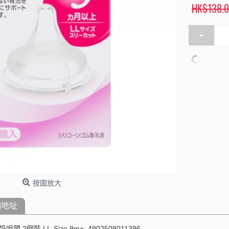
HK$138.
-
按圖放大
舖地址
頭 2個裝 LL-Size 9m+, 4902508011396