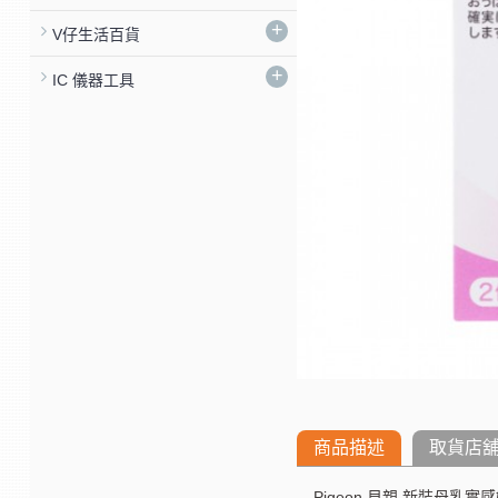
+
V仔生活百貨
+
IC 儀器工具
商品描述
取貨店
Pigeon 貝親 新裝母乳實感奶咀