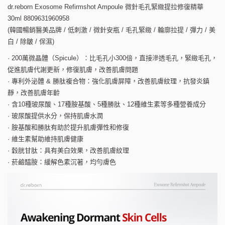
dr.reborn Exosome Refirmshot Ampoule 微針毛孔緊緻提拉修復精華
30ml 8809631960958
(韓國暢銷醫美品牌 / 低刺激 / 微針安瓶 / 毛孔緊緻 / 輪廓拉提 / 彈力 / 美
白 / 除皺 / 保濕)
· 200萬微晶體（Spicule）：比毛孔小300倍，直接滲透毛孔，緊緻毛孔，
促進肌膚代謝更新，修復肌膚，改善肌膚問題
· 專利外泌體 & 勝肽複合物：強化肌膚屏障，改善肌膚紋理，抗發炎鎮
靜，改善肌膚年齡
· 含10種玻尿酸、17種胺基酸、5種勝肽、12種維生素等多種營養成分
· 玻尿酸提供水分，保持肌膚水潤
· 胺基酸和勝肽有助於提升肌膚彈性和修復
· 維生素幫助維持肌膚健康
· 穀胱甘肽：具有美白效果，改善肌膚紋理
· 菸鹼醯胺：緩解色素沉著，均勻膚色