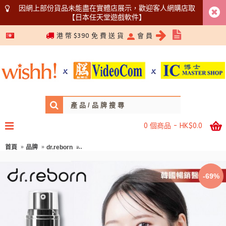
因網上部份貨品未能盡在實體店展示，歡迎客人網購店取
【日本任天堂遊戲軟件】
5366 1340
港 幣 $390 免 費 送 貨
會 員
0 個商品 - HK$0.0
首頁
品牌
dr.reborn
dr.reborn Exosome Refirmshot Ampoule 
-69%