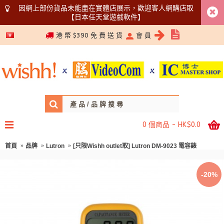
因網上部份貨品未能盡在實體店展示，歡迎客人網購店取
【日本任天堂遊戲軟件】
5366 1340
港 幣 $390 免 費 送 貨
會 員
0 個商品 - HK$0.0
首頁
品牌
Lutron
[只限Wishh outlet取] Lutron DM-9023 電容錶
-20%