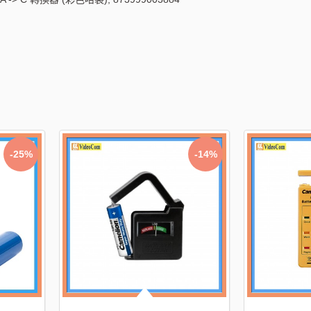
-25%
-14%