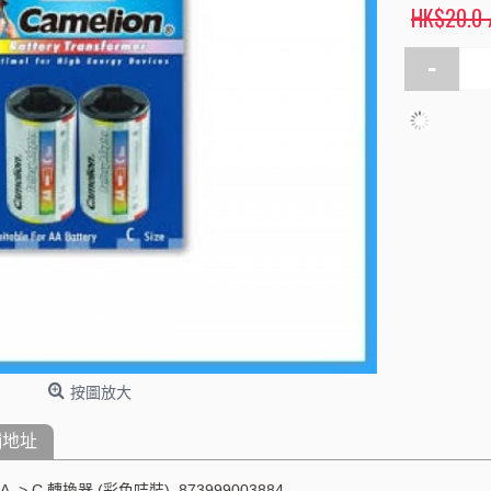
HK$20.0 
-
按圖放大
舖地址
AA -> C 轉換器 (彩色咭裝), 873999003884