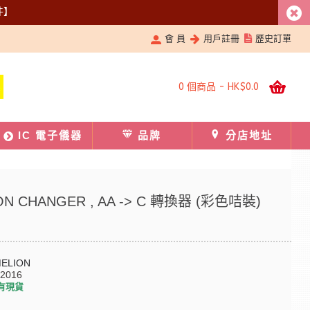
件】
會 員
用戶註冊
歷史訂單
0 個商品 - HK$0.0
IC 電子儀器
品牌
分店地址
ON CHANGER , AA -> C 轉換器 (彩色咭裝)
ELION
-2016
有現貨