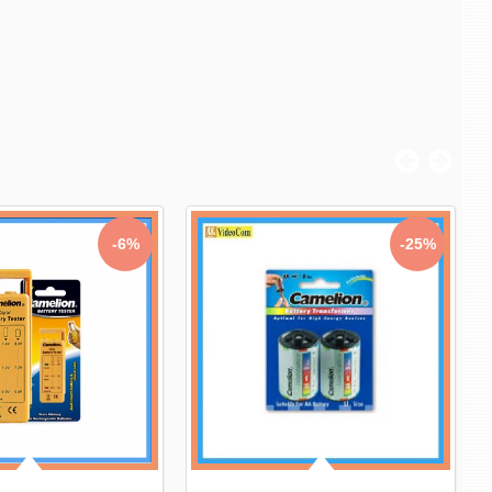
-6%
-25%