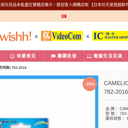
上部份貨品未能盡在實體店展示，歡迎客人網購店取
【日本任天堂遊戲軟
母嬰育兒
團購批發
電腦生活百貨
色咭裝) 782-2016
CAMELI
-25%
782-2016
品 牌：
CAM
型 號：
782
庫存狀態：