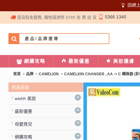
因網
5366 1340
提貨點免運費, 購物滿港幣 $390 免 費 送 貨
網購攻略
最新優惠
美妝護膚
首頁
品牌
CAMELION
CAMELION CHANGER , AA -> C 轉換器 (彩
商品目錄
+
wishh 美妝
+
最新優惠
+
母嬰育兒
+
網購攻略