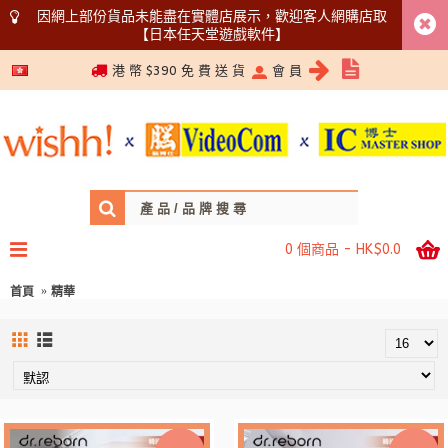
因網上部份貨品未能盡在實體店展示，歡迎客人網購店取
【日本任天堂遊戲軟件】
5366 1340
港 幣 $390 免 費 送 貨
會 員
0 個商品 - HK$0.0
首頁
精華