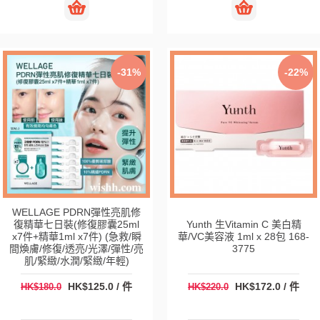
-31%
-22%
WELLAGE PDRN彈性亮肌修
復精華七日裝(修復膠囊25ml
Yunth 生Vitamin C 美白精
x7件+精華1ml x7件) (急救/瞬
華/VC美容液 1ml x 28包 168-
間煥膚/修復/透亮/光澤/彈性/亮
3775
肌/緊緻/水潤/緊緻/年輕)
HK$125.0 / 件
HK$172.0 / 件
HK$180.0
HK$220.0