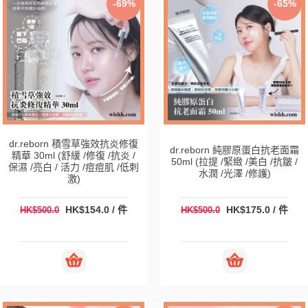
-69%
-65%
dr.reborn 積雪草強效抗炎修復
dr.reborn 純膠原蛋白抗老面霜
精華 30ml (舒緩 /修復 /抗炎 /
50ml (拉提 /緊緻 /美白 /抗皺 /
保濕 /亮白 / 活力 /痘痘肌 /低刺
水潤 /光澤 /修護)
激)
HK$154.0 / 件
HK$175.0 / 件
HK$500.0
HK$500.0