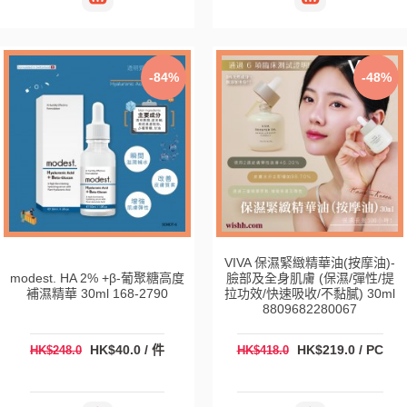
-84%
-48%
VIVA 保濕緊緻精華油(按摩油)-
modest. HA 2% +β-葡聚糖高度
臉部及全身肌膚 (保濕/彈性/提
補濕精華 30ml 168-2790
拉功效/快速吸收/不黏膩) 30ml
8809682280067
HK$40.0 / 件
HK$219.0 / PC
HK$248.0
HK$418.0