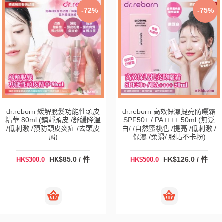
-72%
-75%
dr.reborn 緩解脫髮功能性頭皮
dr.reborn 高效保濕提亮防曬霜
精華 80ml (鎮靜頭皮 /舒緩降溫
SPF50+ / PA++++ 50ml (無泛
/低刺激 /預防頭皮炎症 /去頭皮
白/ /自然蜜桃色 /提亮 /低刺激 /
屑)
保濕 /柔滑/ 服帖不卡粉)
HK$85.0 / 件
HK$126.0 / 件
HK$300.0
HK$500.0