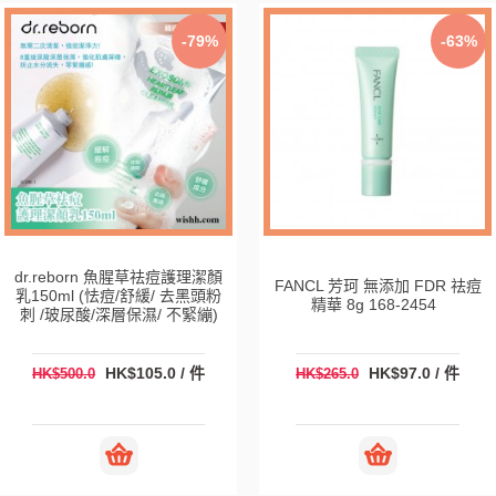
-79%
-63%
dr.reborn 魚腥草祛痘護理潔顏
FANCL 芳珂 無添加 FDR 祛痘
乳150ml (怯痘/舒緩/ 去黑頭粉
精華 8g 168-2454
刺 /玻尿酸/深層保濕/ 不緊繃)
HK$105.0 / 件
HK$97.0 / 件
HK$500.0
HK$265.0