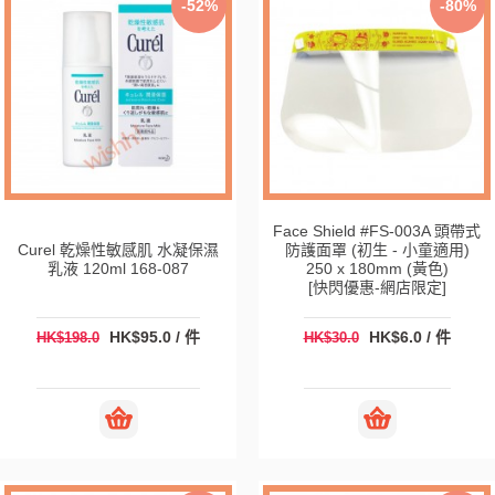
-52%
-80%
Face Shield #FS-003A 頭帶式
Curel 乾燥性敏感肌 水凝保濕
防護面罩 (初生 - 小童適用)
乳液 120ml 168-087
250 x 180mm (黃色)
[快閃優惠-網店限定]
HK$95.0 / 件
HK$6.0 / 件
HK$198.0
HK$30.0