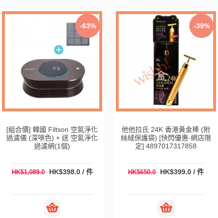
-63%
-39%
[組合價] 韓國 Filtson 空氣淨化
他他拉氏 24K 香港黃金棒 (附
過濾儀 (深啡色) + 送 空氣淨化
絲絨保護袋) [快閃優惠-網店限
過濾網(1個)
定] 4897017317858
HK$398.0 / 件
HK$399.0 / 件
HK$1,089.0
HK$650.0