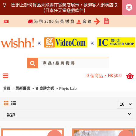
因網上部份貨品未能盡在實體店展示，歡迎客人網購店取
【日本任天堂遊戲軟件】
5366 1340
港 幣 $390 免 費 送 貨
會 員
0 個商品 - HK$0.0
首頁
最新優惠
♕ 皇牌之選
Phyto Lab