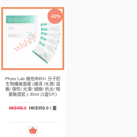
-22%
Phyto Lab 維他命B3+ 分子酊
生物纖維面膜 (補濕 /水潤/ 滋
養/ 彈性/ 光澤/ 細緻/ 抗炎/ 暗
瘡敏感肌 ) 30ml (1盒5片)
HK$350.0 / 盒
HK$450.0