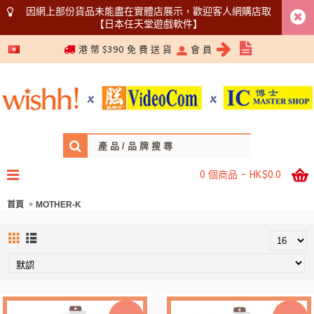
因網上部份貨品未能盡在實體店展示，歡迎客人網購店取
【日本任天堂遊戲軟件】
5366 1340
港 幣 $390 免 費 送 貨
會 員
0 個商品 - HK$0.0
首頁
MOTHER-K