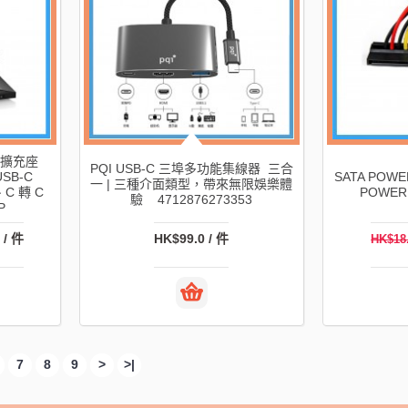
1 擴充座
PQI USB-C 三埠多功能集線器 三合
USB-C
SATA POWER
一 | 三種介面類型，帶來無限娛樂體
C 轉 C
POWER 
驗 4712876273353
P
 / 件
HK$99.0 / 件
HK$18
7
8
9
>
>|