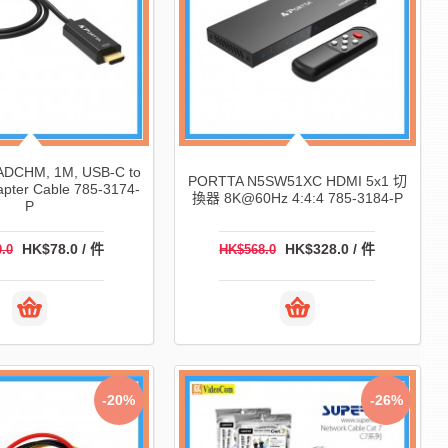
DCHM, 1M, USB-C to
PORTTA N5SW51XC HDMI 5x1 切
pter Cable 785-3174-
換器 8K@60Hz 4:4:4 785-3184-P
P
HK$78.0 / 件
HK$328.0 / 件
.0
HK$568.0
-20%
-26%