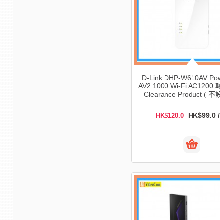
D-Link DHP-W610AV Pow
AV2 1000 Wi-Fi AC1200 
Clearance Product ( 
HK$99.0 
HK$120.0