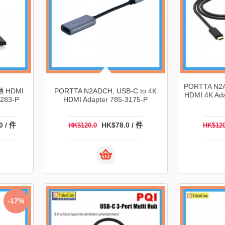
PORTTA N2A
轉 HDMI
PORTTA N2ADCH, USB-C to 4K
HDMI 4K Ada
83-P
HDMI Adapter 785-3175-P
0 / 件
HK$78.0 / 件
HK$120.0
HK$120
-17%