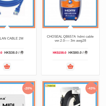
CHOSEAL QB657A hdmi cable
 LAN CABLE 2M
ver.2.0---- 3m awg28
HK$38.0 / 件
HK$80.0 / 件
.0
HK$158.0
-20%
-43%