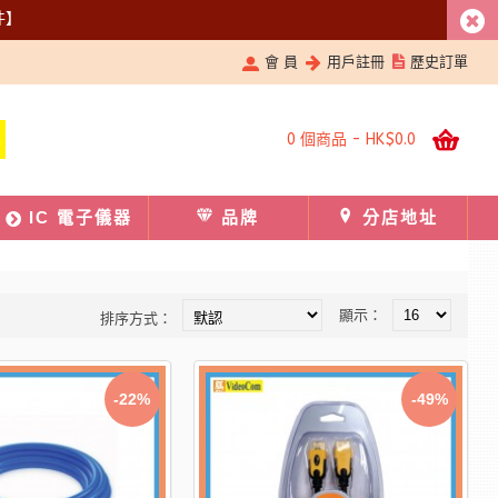
件】
會 員
用戶註冊
歷史訂單
0 個商品 - HK$0.0
IC 電子儀器
品牌
分店地址
顯示：
排序方式：
-22%
-49%