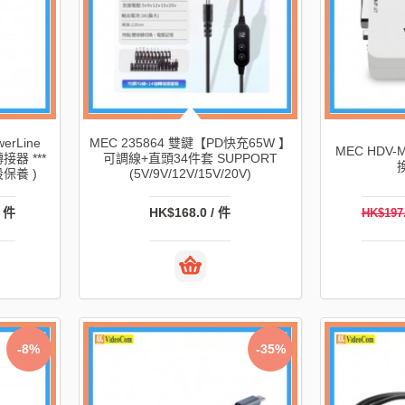
erLine
MEC 235864 雙鍵【PD快充65W 】
MEC HDV-M
轉接器 ***
可調線+直頭34件套 SUPPORT
不設保養 )
(5V/9V/12V/15V/20V)
/ 件
HK$168.0 / 件
HK$197
-8%
-35%