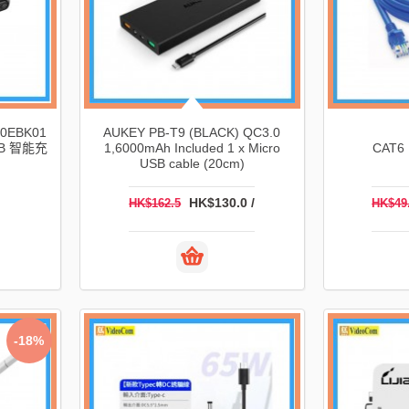
30EBK01
AUKEY PB-T9 (BLACK) QC3.0
SB 智能充
1,6000mAh Included 1 x Micro
CAT6
USB cable (20cm)
HK$130.0 /
HK$162.5
HK$49
-18%