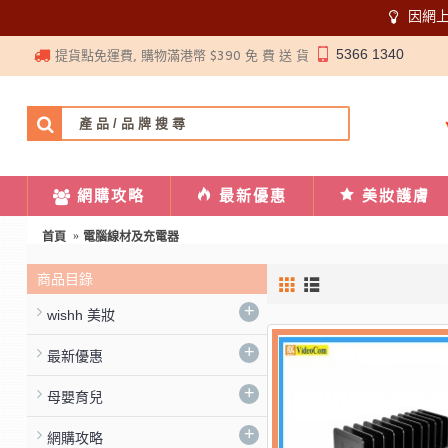
因網
5366 1340
提貨點免運費, 購物滿港幣 $390 免 費 送 貨
網購攻略
最新優惠
美妝護膚
首頁
電腦線材及充電器
商品目錄
+
wishh 美妝
+
最新優惠
+
母嬰育兒
+
網購攻略