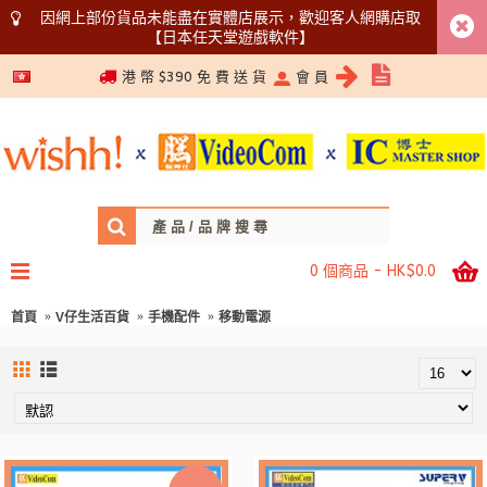
因網上部份貨品未能盡在實體店展示，歡迎客人網購店取
【日本任天堂遊戲軟件】
5366 1340
港 幣 $390 免 費 送 貨
會 員
0 個商品 - HK$0.0
首頁
V仔生活百貨
手機配件
移動電源