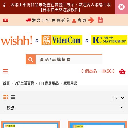
因網上部份貨品未能盡在實體店展示，歡迎客人網購店取
【日本任天堂遊戲軟件】
5366 1340
港 幣 $390 免 費 送 貨
會 員
0 個商品 - HK$0.0
首頁
V仔生活百貨
HH 家居用品
家居用品