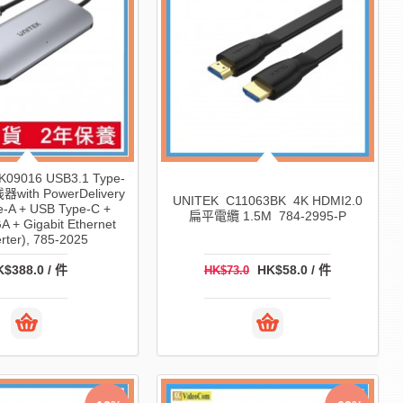
K09016 USB3.1 Type-
ith PowerDelivery
UNITEK C11063BK 4K HDMI2.0
e-A + USB Type-C +
扁平電纜 1.5M 784-2995-P
 + Gigabit Ethernet
rter), 785-2025
$388.0 / 件
HK$58.0 / 件
HK$73.0