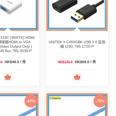
6333C (WHITE) HDMI
轉接器HDMI to VGA
UNITEK Y-C459GBK USB 3.0 延長
 Video Output Only )
線 (2米) 785-1710-P
ift Box 785-3038-P
HK$48.0 / 件
HK$69.0 / 件
.0
HK$130.0
-67%
-72%