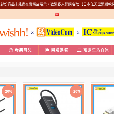
上部份貨品未能盡在實體店展示，歡迎客人網購店取
【日本任天堂遊戲軟
母嬰育兒
團購批發
電腦生活百貨
-20%
-20%