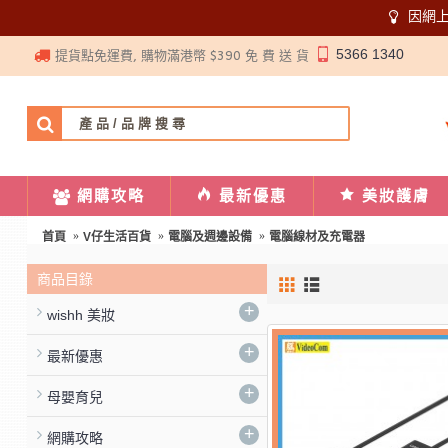
因網
5366 1340
提貨點免運費, 購物滿港幣 $390 免 費 送 貨
網購攻略
最新優惠
美妝護膚
首頁
V仔生活百貨
電腦及週邊設備
電腦線材及充電器
商品目錄
+
wishh 美妝
+
最新優惠
+
母嬰育兒
+
網購攻略