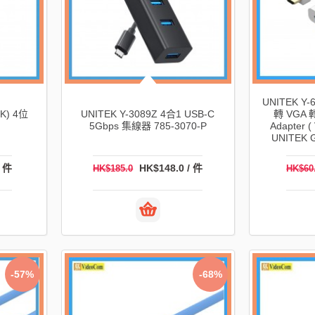
UNITEK Y-
CK) 4位
UNITEK Y-3089Z 4合1 USB-C
轉 VGA 
5Gbps 集線器 785-3070-P
Adapter (
UNITEK G
/ 件
HK$148.0 / 件
HK$185.0
HK$60
-57%
-68%