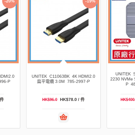
-20%
-19%
UNITEK 
DMI2.0
UNITEK C11063BK 4K HDMI2.0
2230 NVMe
96-P
扁平電纜 3.0M 785-2997-P
P 4
 件
HK$78.0 / 件
HK$96.0
HK$400