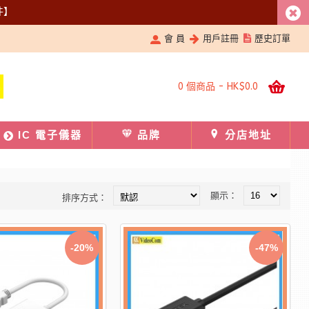
件】
會 員
用戶註冊
歷史訂單
0 個商品 - HK$0.0
IC 電子儀器
品牌
分店地址
顯示：
排序方式：
-20%
-47%