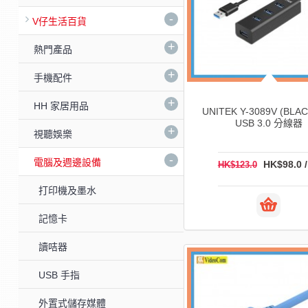
-
V仔生活百貨
+
熱門產品
+
手機配件
+
HH 家居用品
UNITEK Y-3089V (BLA
USB 3.0 分線器
+
視聽娛樂
-
電腦及週邊設備
HK$98.0 
HK$123.0
打印機及墨水
記憶卡
讀咭器
USB 手指
外置式儲存媒體