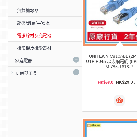
無線簡報器
鍵盤/滑鼠/手寫板
電腦線材及充電器
攝影機及攝影器材
UNITEK Y-C810ABL (2M)
+
家庭電器
UTP RJ45 以太網電纜 (8P8
M 785-1618-P
+
IC 儀器工具
HK$29.0 /
HK$68.0