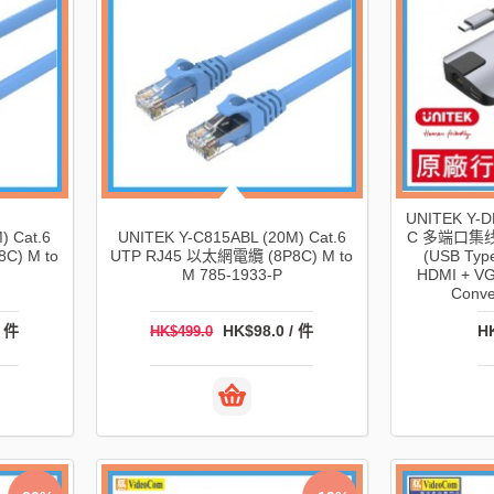
UNITEK Y-D
) Cat.6
UNITEK Y-C815ABL (20M) Cat.6
C 多端口集线器w
C) M to
UTP RJ45 以太網電纜 (8P8C) M to
(USB Typ
M 785-1933-P
HDMI + VGA
Conve
/ 件
HK$98.0 / 件
HK
HK$499.0