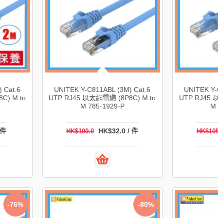
 Cat.6
UNITEK Y-C811ABL (3M) Cat.6
UNITEK Y-
C) M to
UTP RJ45 以太網電纜 (8P8C) M to
UTP RJ45 
M 785-1929-P
M 
 件
HK$32.0 / 件
HK$100.0
HK$105
-76%
-80%