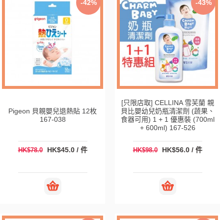
-42%
-43%
[只限店取] CELLINA 雪芙蘭 親
Pigeon 貝親嬰兒退熱貼 12枚
貝比嬰幼兒奶瓶清潔劑 (蔬果、
167-038
食器可用) 1 + 1 優惠裝 (700ml
+ 600ml) 167-526
HK$45.0 / 件
HK$56.0 / 件
HK$78.0
HK$98.0