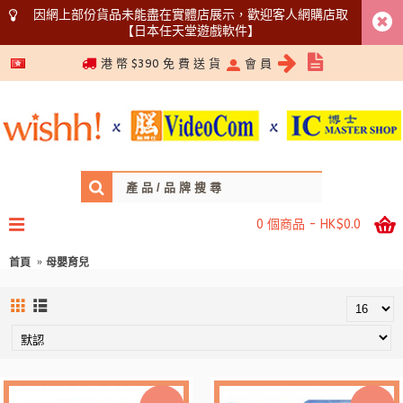
因網上部份貨品未能盡在實體店展示，歡迎客人網購店取
【日本任天堂遊戲軟件】
5366 1340
港 幣 $390 免 費 送 貨
會 員
0 個商品 - HK$0.0
首頁
母嬰育兒