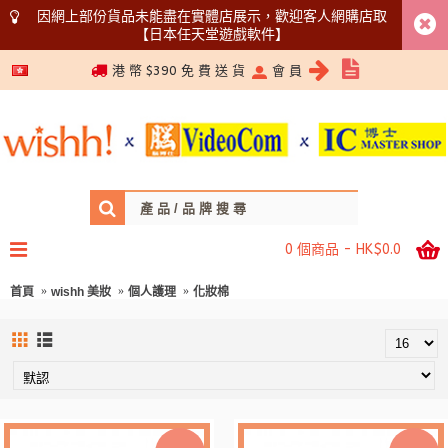
因網上部份貨品未能盡在實體店展示，歡迎客人網購店取
【日本任天堂遊戲軟件】
5366 1340
港 幣 $390 免 費 送 貨
會 員
0 個商品 - HK$0.0
首頁
wishh 美妝
個人護理
化妝棉