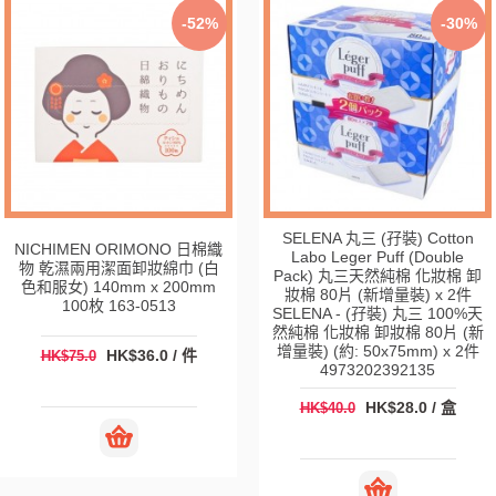
-52%
-30%
SELENA 丸三 (孖裝) Cotton
NICHIMEN ORIMONO 日棉織
Labo Leger Puff (Double
物 乾濕兩用潔面卸妝綿巾 (白
Pack) 丸三天然純棉 化妝棉 卸
色和服女) 140mm x 200mm
妝棉 80片 (新增量裝) x 2件
100枚 163-0513
SELENA - (孖裝) 丸三 100%天
然純棉 化妝棉 卸妝棉 80片 (新
增量裝) (約: 50x75mm) x 2件
HK$36.0 / 件
HK$75.0
4973202392135
HK$28.0 / 盒
HK$40.0