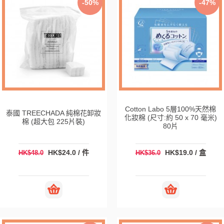
-50%
-47%
Cotton Labo 5層100%天然棉
泰國 TREECHADA 純棉花卸妝
化妝棉 (尺寸:約 50 x 70 毫米)
棉 (超大包 225片裝)
80片
HK$24.0 / 件
HK$19.0 / 盒
HK$48.0
HK$36.0