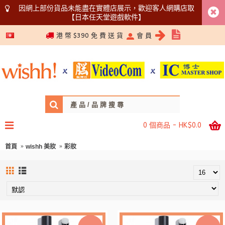
因網上部份貨品未能盡在實體店展示，歡迎客人網購店取
【日本任天堂遊戲軟件】
5366 1340
港 幣 $390 免 費 送 貨
會 員
0 個商品 - HK$0.0
首頁
wishh 美妝
彩妝